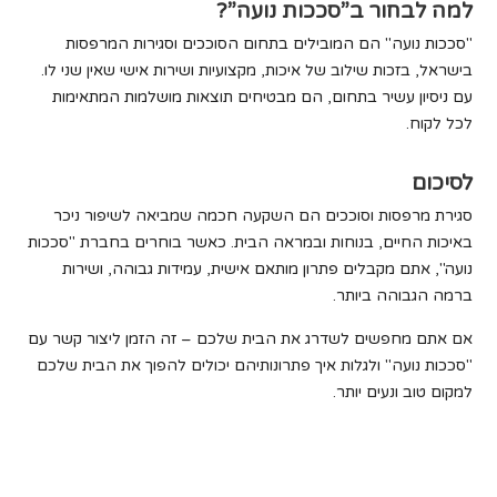
למה לבחור ב”סככות נועה”?
"סככות נועה" הם המובילים בתחום הסוככים וסגירות המרפסות
בישראל, בזכות שילוב של איכות, מקצועיות ושירות אישי שאין שני לו.
עם ניסיון עשיר בתחום, הם מבטיחים תוצאות מושלמות המתאימות
לכל לקוח.
לסיכום
סגירת מרפסות וסוככים הם השקעה חכמה שמביאה לשיפור ניכר
באיכות החיים, בנוחות ובמראה הבית. כאשר בוחרים בחברת "סככות
נועה", אתם מקבלים פתרון מותאם אישית, עמידות גבוהה, ושירות
ברמה הגבוהה ביותר.
אם אתם מחפשים לשדרג את הבית שלכם – זה הזמן ליצור קשר עם
"סככות נועה" ולגלות איך פתרונותיהם יכולים להפוך את הבית שלכם
למקום טוב ונעים יותר.