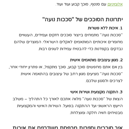
אלומיניום
עם סנטף, סוכך קבוע ועוד ועוד.
יתרונות הסוככים של "סככות נועה"
1. איכות ללא פשרות
"סככות נועה" מתמחים בייצור סוככים חזקים ועמידים, העשויים
מחומרים איכותיים המותאמים לאקלים הישראלי. המוצרים שלהם
נבדקים בקפדנות כדי להבטיח עמידות לשנים רבות.
2. מגוון עיצובים מותאמים אישית
בין אם אתם מחפשים סוכך קבוע, סוכך מתקפל, או פתרון ייחודי אחר,
"סככות נועה" מציעים מגוון רחב של עיצובים בהתאמה אישית
לצרכים ולסגנון שלכם.
3. התקנה מקצועית ושירות אישי
הצוות של "סככות נועה" מלווה אתכם לאורך כל התהליך – משלב
הייעוץ הראשוני ועד ההתקנה בפועל. השירות האישי והמקצועיות
מבטיחים חוויה חלקה ומוצלחת.
איך סוככים וסגירות מרפסת משדרגים את איכות