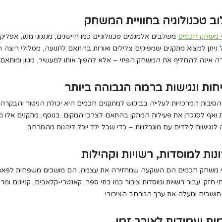
וב טכנולוגיה בחוויית המשחק
 משחק חכמים
משלבים אלמנטים טכנולוגיים כמו חיישנים, מנגנוני מגע, אפליק
ניתן למצוא מתקנים שמפיקים צלילים ואורות בהתאם לתנועה, מסלולי ריצה חכמ
 אינה להחליף את המשחק הפיזי – אלא להפוך אותו למעשיר, מגוון ומותאם ל
חות ונגישות ברמה הגבוהה ביותר
סיבות המרכזיות לעלייה בביקוש למתקנים חכמים היא יכולת הניטור והבקר
 ואף לסנכרן את פעילות המתקן בהתאם לצרכי המקום. בנוסף, מתקנים אלו מיו
לנגישות לילדים עם מוגבלויות – כדי שכל ילד יוכל ליהנות מהמרחב.
נות למוסדות, רשויות וקהילות
 משחק חכמים הם השקעה שמחזירה את עצמה. הם מושכים משפחות לפארקים ולג
י חזק. עבור רשויות ומוסדות ציבור כמו בתי ספר, קאנטרי-קלאבים, קניונים ומ
ושבים ומעלה את ערך המרחב הציבורי.
ות ועמידות לאורך זמן