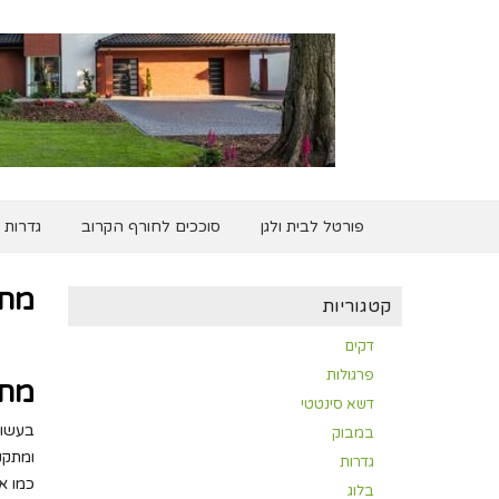
פורטל לבית ולגן
סוככים לחורף הקרוב
גדרות
מתק
קטגוריות
דקים
פרגולות
מתק
דשא סינטטי
בעשור
במבוק
ומתקנ
גדרות
כמו אלו של SmartParks – כדי לייצר חוו
בלוג