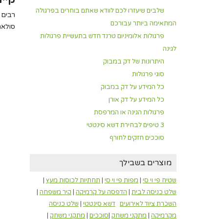
שלבים שיעזרו לכם לוודא שאתם בוחרים בפרגולה
רבים 
המתאימה ביותר עבורכם
סולאר
פרגולות אלומיניום טרנד חדש בתעשיית פרגולות
לגינה
היתרונות של דק במבוק
סוגי פרגולות
כל המידע על דק במבוק
כל המידע על דק אורן
פרגולות הגינה או המרפסת
3 טיפים לבחירת דשא סינטטי
סוככים חזקים לחורף
מוצרים בשבילך
שטיח פי וי סי
|
מפות פי וי סי
|
תחתיות לכוסות מעץ
|
שלט כניסה לבית
|
הדפסה על קרמיקה
|
קיר משפחה
|
השכרת ציוד לאירועים
דשא סינטטי
|
שלט כניסה
מקרמיקה
|
מתקני משחק
|
סוככים
|
מתקני משחק
|