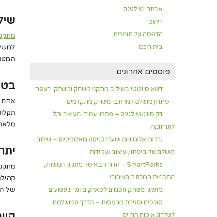
אביזרי נוי לגינה
שיל
ריהוט
הדפסה על חומרים
מתקני
בית חכם
למשל 
המטרה
פוסטים אחרונים
בטי
דשא סינטטי בשילוב מתקני משחק ומשחקי רצפה
אחת ה
– פתרון מושלם למרחבי משחק מתקדמים
תקלות
דק סינטטי לגינה – פתרון עמיד, מעוצב וקל
מלאה 
לתחזוקה
גדרות אלומיניום ושערי כניסה מאלומיניום – שילוב
יתרו
מושלם של ביטחון, עיצוב ועמידות
SmartParks – הדור הבא של מתקני המשחק
מתקני
החכמים במרחב הציבורי
קהילת
של הת
מתקני משחק חכמים לפארקים וגני שעשועים
סוככים וסגירת מרפסות – הדרך המושלמת
קיימ
לשדרוג איכות החיים