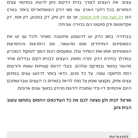
עצים. את העצים לצורך בניית הדקים ניתן להשיג במחסני עצים
הפזורים בכל רחבי הארץ. שני סוגי הדק הפופולאריים ביותר בארץ
הם
דק מעץ אורן
ו
דק איפאה
אך גם דק טיק, דק במבוק, דק אגוז, דק
אקליפטוס ודק סינטטי הם בחירה שכיחה.
בבחירה בסוג הדק יש להשקיע מחשבה מאחר ולכל עץ יש את
המאפיינים המייחדים אותו מהשאר, את היתרונות והחסרונות
המאפיינים אותו ואת המחיר שלו, שפעמים רבות הופך לשיקול המכריע
במהלך בחירת הדק. יתרה מזאת, העצים לבניית דקים נבדלים אחד
מהשני בגימור ובמרקם שלהם, בעלי דרגות קשיחות שונות ודורשים
רמת תחזוקה שונה. על כל פנים, כדאי ביותר לרכוש עצים במחסן
עצים וותיק, מקצועי ואמין על מנת להיות בטוחים כי העצים שברשותכם
הינם איכותיים דיו וכדי שתוכלו ליהנות מהדק במשך שנים ארוכות.
פורטל לבית ולגן מציגה לכם את כל העידכונים החמים בתחום עיצוב
הבית והגן
קטגוריות